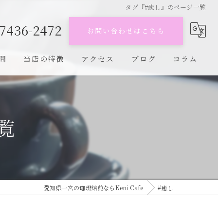
タグ『#癒し』のページ一覧
-7436-2472
お問い合わせはこちら
問
当店の特徴
アクセス
ブログ
コラム
陶器焙煎
キリマンジャロ
覧
コロンビア
ブルーマウンテン
カフェ
愛知県一宮の珈琲焙煎ならKeni Cafe
#癒し