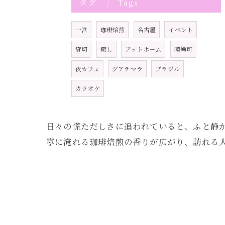
タグ
Tags
一宮
珈琲焙煎
名古屋
イベント
貸切
癒し
アットホーム
喫煙可
夜カフェ
グアテマラ
ブラジル
カラオケ
日々の慌ただしさに追われていると、ふと静
寧に淹れる珈琲焙煎の香りが広がり、訪れる