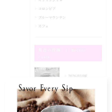
コロンビア
ブルーマウンテン
カフェ
最近の投稿
Recent
Posts
2026/03/08
気になるイベントや、参加したいイベントなどあればDMもしくは...
2026/03/08
ケニカフェではよく見かける豆からコアな豆まで約20種類ほど扱...