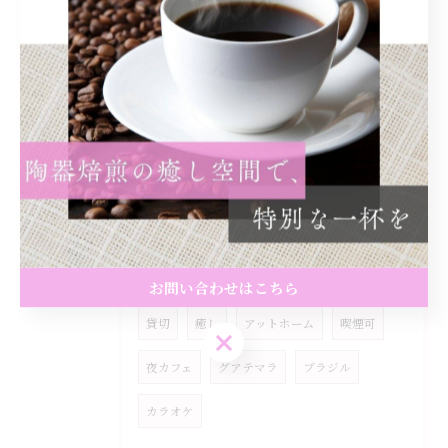
2026/03/05
飲んだ瞬間にふわっと広がるローズの香り🌹
タグ
Tags
一宮
珈琲焙煎
名古屋
イベント
お問い合わせはこちら
貸切
癒し
アットホーム
喫煙可
お問い合わせはこちら
夜カフェ
グアテマラ
ブラジル
カラオケ