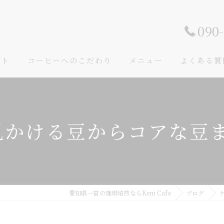
090
プト
コーヒーへのこだわり
メニュー
よくある質
かける豆からコアな豆まで
愛知県一宮の珈琲焙煎ならKeni Cafe
ブログ