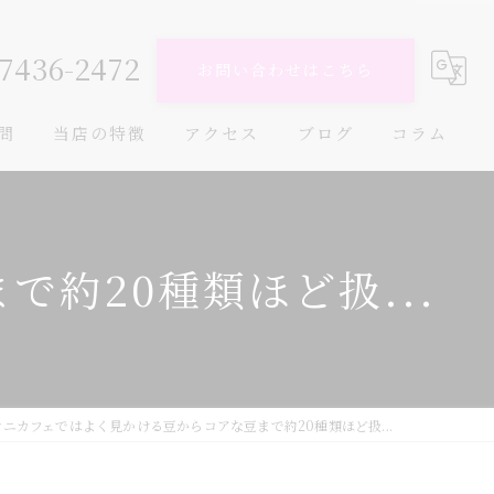
-7436-2472
お問い合わせはこちら
問
当店の特徴
アクセス
ブログ
コラム
陶器焙煎
キリマンジャロ
約20種類ほど扱...
コロンビア
ブルーマウンテン
カフェ
ケニカフェではよく見かける豆からコアな豆まで約20種類ほど扱...