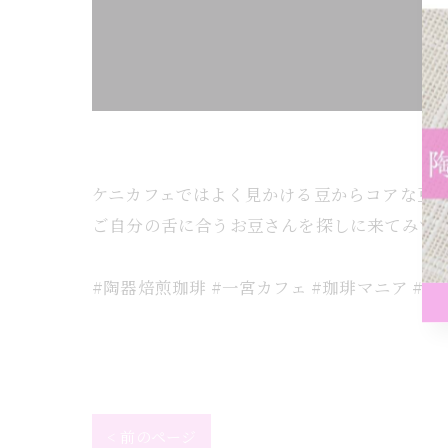
ケニカフェではよく見かける豆からコアな豆ま
ご自分の舌に合うお豆さんを探しに来てみて
#陶器焙煎珈琲 #一宮カフェ #珈琲マニア #
< 前のページ