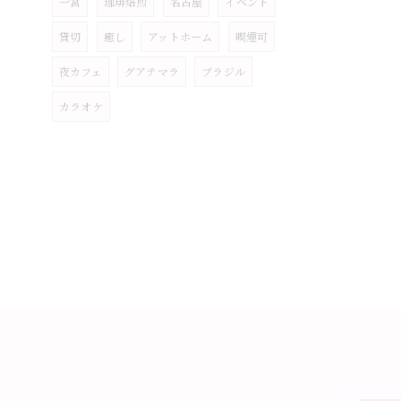
一宮
珈琲焙煎
名古屋
イベント
貸切
癒し
アットホーム
喫煙可
夜カフェ
グアテマラ
ブラジル
カラオケ