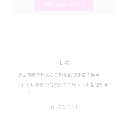
お問い合わせはこちら
目次
合法開業を叶える珈琲焙煎店運営の極意
珈琲焙煎の合法開業で守るべき基礎知識と
は
岡崎 コーヒー豆専門店運営における遵守事
項の重要性
珈琲焙煎の営業届けと許可取得の具体的な