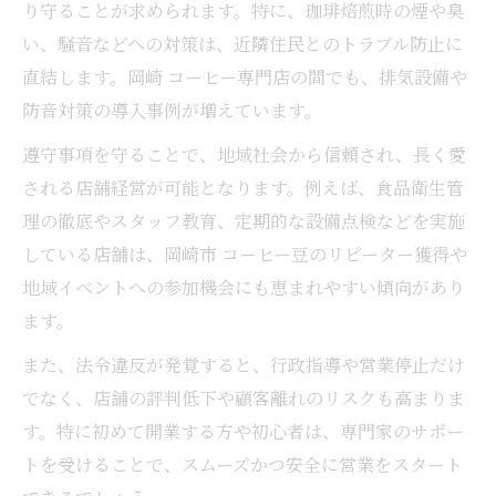
り守ることが求められます。特に、珈琲焙煎時の煙や臭
コーヒー焙煎士の年収アップに繋がる実践
い、騒音などへの対策は、近隣住民とのトラブル防止に
法
直結します。岡崎 コーヒー専門店の間でも、排気設備や
岡崎 コーヒー専門店で求められる焙煎スキ
防音対策の導入事例が増えています。
ル
遵守事項を守ることで、地域社会から信頼され、長く愛
珈琲焙煎士として地域で信頼されるための
される店舗経営が可能となります。例えば、食品衛生管
行動
理の徹底やスタッフ教育、定期的な設備点検などを実施
岡崎 コーヒー豆を活かす独自ブレンドの工
している店舗は、岡崎市 コーヒー豆のリピーター獲得や
夫
地域イベントへの参加機会にも恵まれやすい傾向があり
地元に愛される珈琲焙煎の魅力を探究
ます。
珈琲焙煎の魅力が岡崎で広がる理由を解説
また、法令違反が発覚すると、行政指導や営業停止だけ
岡崎 コーヒー 美味しい体験を生む工夫とは
でなく、店舗の評判低下や顧客離れのリスクも高まりま
珈琲焙煎と地域コミュニティの深い関係性
す。特に初めて開業する方や初心者は、専門家のサポー
岡崎 コーヒー ローストの風味を最大限引き
トを受けることで、スムーズかつ安全に営業をスタート
出す