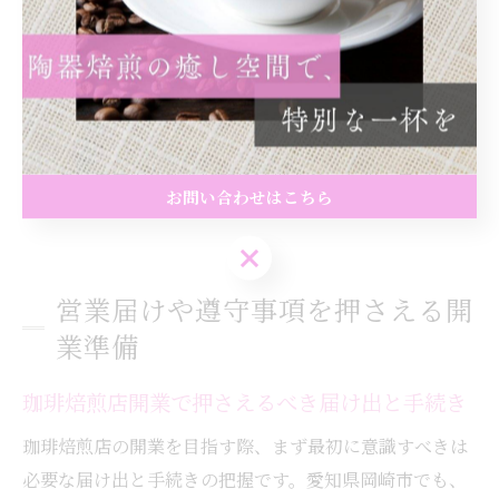
好を分析し、定期的に新しい商品やサービスを導入する
ことも重要です。
経営上の注意点として、在庫管理や品質維持は徹底しま
しょう。小ロットでの仕入れや、鮮度管理の徹底によっ
て、常に最高の状態で商品を提供することが、専門店と
お問い合わせはこちら
しての信頼を高めます。
お問い合わせはこちら
営業届けや遵守事項を押さえる開
業準備
珈琲焙煎店開業で押さえるべき届け出と手続き
珈琲焙煎店の開業を目指す際、まず最初に意識すべきは
必要な届け出と手続きの把握です。愛知県岡崎市でも、