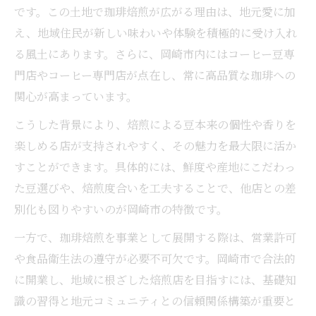
です。この土地で珈琲焙煎が広がる理由は、地元愛に加
え、地域住民が新しい味わいや体験を積極的に受け入れ
る風土にあります。さらに、岡崎市内にはコーヒー豆専
門店やコーヒー専門店が点在し、常に高品質な珈琲への
関心が高まっています。
こうした背景により、焙煎による豆本来の個性や香りを
楽しめる店が支持されやすく、その魅力を最大限に活か
すことができます。具体的には、鮮度や産地にこだわっ
た豆選びや、焙煎度合いを工夫することで、他店との差
別化も図りやすいのが岡崎市の特徴です。
一方で、珈琲焙煎を事業として展開する際は、営業許可
や食品衛生法の遵守が必要不可欠です。岡崎市で合法的
に開業し、地域に根ざした焙煎店を目指すには、基礎知
識の習得と地元コミュニティとの信頼関係構築が重要と