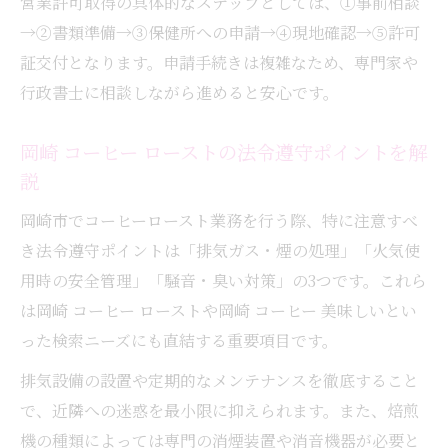
営業許可取得の具体的なステップとしては、①事前相談
→②書類準備→③保健所への申請→④現地確認→⑤許可
証交付となります。申請手続きは複雑なため、専門家や
行政書士に相談しながら進めると安心です。
岡崎 コーヒー ローストの法令遵守ポイントを解
説
岡崎市でコーヒーロースト業務を行う際、特に注意すべ
き法令遵守ポイントは「排気ガス・煙の処理」「火気使
用時の安全管理」「騒音・臭い対策」の3つです。これら
は岡崎 コーヒー ローストや岡崎 コーヒー 美味しいとい
った検索ニーズにも直結する重要項目です。
排気設備の設置や定期的なメンテナンスを徹底すること
で、近隣への迷惑を最小限に抑えられます。また、焙煎
機の種類によっては専門の消煙装置や消音機器が必要と