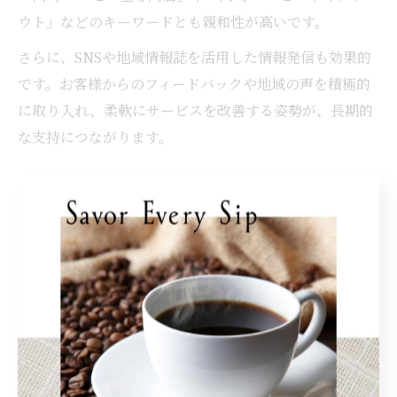
ウト」などのキーワードとも親和性が高いです。
さらに、SNSや地域情報誌を活用した情報発信も効果的
です。お客様からのフィードバックや地域の声を積極的
に取り入れ、柔軟にサービスを改善する姿勢が、長期的
な支持につながります。
岡崎 コーヒー豆専門店の強みを活かした経営術
岡崎 コーヒー豆専門店としての強みは、専門性の高さと
豆へのこだわりにあります。珈琲焙煎の技術や豆の知識
を活かし、他店にはない独自のラインナップやサービス
を提供することが差別化のポイントです。
例えば、産地別や焙煎度別の飲み比べセットの販売、オ
ーダーメイド焙煎、ギフト需要への対応などが挙げられ
ます。また、岡崎市 コーヒー豆のトレンドやお客様の嗜