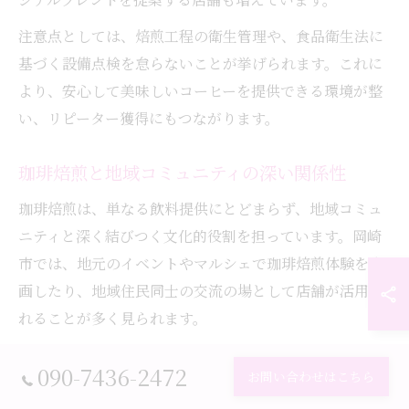
注意点としては、焙煎工程の衛生管理や、食品衛生法に
基づく設備点検を怠らないことが挙げられます。これに
より、安心して美味しいコーヒーを提供できる環境が整
い、リピーター獲得にもつながります。
珈琲焙煎と地域コミュニティの深い関係性
珈琲焙煎は、単なる飲料提供にとどまらず、地域コミュ
ニティと深く結びつく文化的役割を担っています。岡崎
市では、地元のイベントやマルシェで珈琲焙煎体験を企
画したり、地域住民同士の交流の場として店舗が活用さ
れることが多く見られます。
例えば、焙煎体験会やコーヒーの淹れ方教室を開催する
090-7436-2472
お問い合わせはこちら
ことで、珈琲の奥深さを伝えながら地域コミュニティの