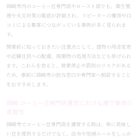
営術
岡崎市内のコーヒー豆専門店やロースト店でも、衛生管
営業届けや遵守事項を押さえる開業準備
理や火災対策の徹底が評価され、リピーターの獲得や口
珈琲焙煎店開業で押さえるべき届け出と手
コミによる集客につながっている事例が多く見られま
続き
す。
岡崎 コーヒー ロースト開業時の遵守事項チ
開業前に知っておきたい注意点として、建物の用途変更
ェック
や近隣住民への配慮、廃棄物の処理方法なども挙げられ
営業届けと保健所申請の流れをわかりやす
ます。これらを怠ると、営業停止や罰則のリスクがある
く解説
ため、事前に岡崎市の担当窓口や専門家へ相談すること
をおすすめします。
珈琲焙煎店開業前の法令リサーチの重要性
岡崎 コーヒー テイクアウト販売の法的ポイ
岡崎 コーヒー豆専門店運営における遵守事項の
ント
重要性
岡崎で成功する珈琲焙煎士の道とは
岡崎市でコーヒー豆専門店を運営する際は、単に美味し
珈琲焙煎で目指す岡崎発の人気店になる秘
い豆を提供するだけでなく、法令や地域ルールをしっか
訣