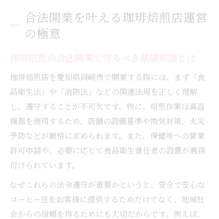
流れ
合法開業を叶える珈琲焙煎店運営
岡崎 コーヒー ローストの法令遵守ポイント
の極意
を解説
珈琲焙煎店でトラブル回避するための注意
珈琲焙煎の合法開業で守るべき基礎知識とは
点
珈琲焙煎店を愛知県岡崎市で開業する際には、まず「食
珈琲焙煎で岡崎市に根ざす経営戦略
品衛生法」や「消防法」などの関連法規を正しく理解
珈琲焙煎で地域密着型経営を実現する方法
し、遵守することが不可欠です。特に、焙煎作業は高温
岡崎 コーヒー 美味しいで差別化する戦略を
機器を使用するため、店舗の設備基準や換気対策、火災
考える
予防などが厳格に求められます。また、保健所への営業
珈琲焙煎と岡崎市 コーヒー豆の選定ポイン
許可申請や、必要に応じて食品衛生責任者の設置が義務
ト
付けられています。
地域に愛される珈琲焙煎店のコミュニティ
なぜこれらの法令遵守が重要かというと、安全で安心な
作り
コーヒー豆をお客様に提供するためだけでなく、地域社
岡崎 コーヒー豆専門店の強みを活かした経
会からの信頼を得るためにも大切だからです。例えば、