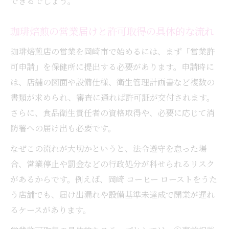
できるでしょう。
珈琲焙煎で地元ファンを増やす取り組み
珈琲焙煎の営業届けと許可取得の具体的な流れ
収益アップを目指す焙煎店運営のヒント
珈琲焙煎店の売上を伸ばす集客アイデア集
珈琲焙煎店の営業を岡崎市で始めるには、まず「営業許
岡崎 コーヒー テイクアウトで収益を増やす
可申請」を保健所に提出する必要があります。申請時に
方法
は、店舗の図面や設備仕様、衛生管理計画書など複数の
書類が求められ、審査に通れば許可証が交付されます。
珈琲焙煎の新商品開発が収益に与える影響
さらに、食品衛生責任者の資格取得や、必要に応じて消
岡崎 コーヒー専門店でリピーターを増やす
防署への届け出も必要です。
工夫
珈琲焙煎士の年収アップに役立つ経営術
なぜこの流れが大切かというと、法令遵守を怠った場
合、営業停止や罰金などの行政処分が科せられるリスク
があるからです。例えば、岡崎 コーヒー ローストをうた
う店舗でも、届け出漏れや設備基準未達成で開業が遅れ
るケースがあります。