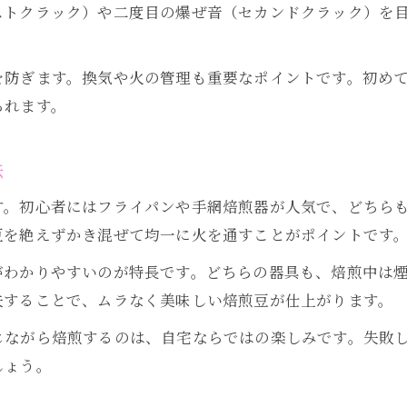
ストクラック）や二度目の爆ぜ音（セカンドクラック）を
珈琲焙煎の奥深さを自宅で味わう工夫
珈琲焙煎で個性を引き出す技術とポイント
を防ぎます。換気や火の管理も重要なポイントです。初め
本格派も納得の珈琲焙煎体験の進め方
られます。
珈琲焙煎を極めるためのコツとアクセサリー
豆選びから始める珈琲焙煎体験の楽しみ方
法
暮らしに彩りを添えるアクセサリー活用法
す。初心者にはフライパンや手網焙煎器が人気で、どちら
珈琲焙煎アクセサリーで暮らしを豊かに
豆を絶えずかき混ぜて均一に火を通すことがポイントです
おしゃれに楽しむ珈琲焙煎と雑貨の組合せ
がわかりやすいのが特長です。どちらの器具も、焙煎中は
珈琲焙煎を引き立てるアクセサリーの選択術
夫することで、ムラなく美味しい焙煎豆が仕上がります。
日常に馴染む珈琲焙煎アクセサリーの工夫
じながら焙煎するのは、自宅ならではの楽しみです。失敗
空間を彩る珈琲焙煎雑貨の活用ポイント
しょう。
珈琲焙煎が楽しくなるおすすめの工夫