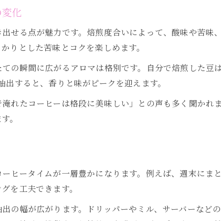
珈琲焙煎を楽しくするアクセサリー活用術
の変化
毎日続けたくなる珈琲焙煎の工夫とヒント
き出せる点が魅力です。焙煎度合いによって、酸味や苦味
珈琲焙煎時間を充実させる雑貨の提案
っかりとした苦味とコクを楽しめます。
気分転換に役立つ珈琲焙煎アイテムの選び方
たての瞬間に広がるアロマは格別です。自分で焙煎した豆
珈琲焙煎体験を深めるおすすめアクセサリー
抽出すると、香りと味がピークを迎えます。
自分らしい味へ導くアクセサリー選び
で淹れたコーヒーは格段に美味しい」との声も多く聞かれ
珈琲焙煎に合うアクセサリー選びのポイント
ます。
自分好みの珈琲焙煎を支えるグッズ活用法
お問い合わせはこちら
お問い合わせはこちら
味の違いを楽しむ珈琲焙煎アクセサリー紹介
珈琲焙煎で個性を出す雑貨の選び方ガイド
コーヒータイムが一層豊かになります。例えば、週末にま
アクセサリーが広げる珈琲焙煎の世界
ングを工夫できます。
抽出の幅が広がります。ドリッパーやミル、サーバーなど