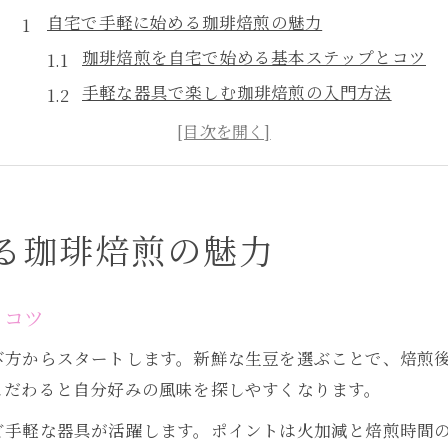
自宅で手軽に始める珈琲焙煎の魅力
珈琲焙煎を自宅で始める基本ステップとコツ
手軽な器具で楽しむ珈琲焙煎の入門方法
自宅珈琲焙煎がもたらす香りと味わいの変化
珈琲焙煎で毎日を豊かにするアイディア
珈琲焙煎の初歩を知るためのポイント解説
珈琲アクセサリーが変える日常のひととき
る珈琲焙煎の魅力
珈琲焙煎と相性抜群のアクセサリー選び方
日常を彩る珈琲焙煎アクセサリーの魅力とは
とコツ
珈琲焙煎時間を豊かにする雑貨の使い方提案
び方からスタートします。新鮮な生豆を選ぶことで、焙煎
自宅で役立つ珈琲焙煎アクセサリーの特徴
こだわると自分好みの風味を探しやすくなります。
珈琲焙煎体験が楽しくなる小物アイデア集
ど手軽な器具が活躍します。ポイントは火加減と焙煎時間
こだわり派も満足の珈琲焙煎体験術